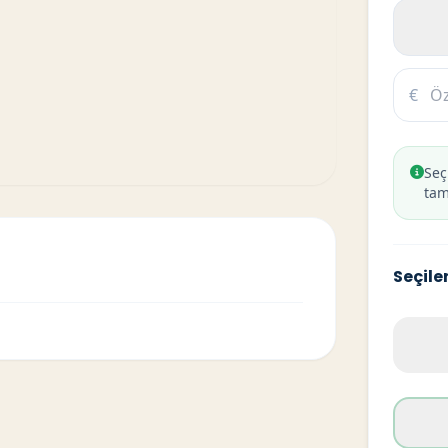
€
Seç
tam
Seçile